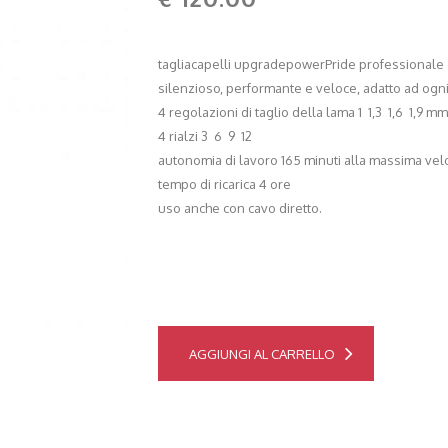
tagliacapelli upgradepowerPride professionale c
silenzioso, performante e veloce, adatto ad ogni t
4 regolazioni di taglio della lama 1 1,3 1,6 1,9 mm
4 rialzi 3 6 9 12
autonomia di lavoro 165 minuti alla massima veloc
tempo di ricarica 4 ore
uso anche con cavo diretto.
AGGIUNGI AL CARRELLO