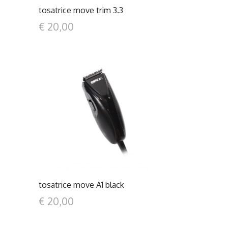
tosatrice move trim 3.3
€ 20,00
DETTAGLI
tosatrice move A1 black
€ 20,00