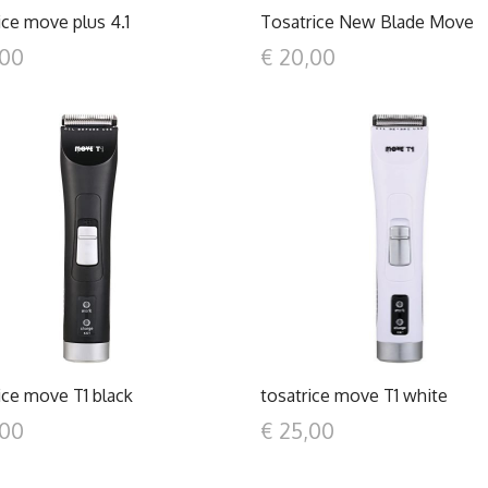
ice move plus 4.1
Tosatrice New Blade Move
,00
€ 20,00
DETTAGLI
DETTAGLI
ice move T1 black
tosatrice move T1 white
,00
€ 25,00