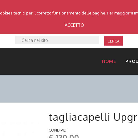
cookies tecnici per il corretto funzionamento delle pagine. Per maggiorni i
ACCETTO
CERCA
HOME
PRO
tagliacapelli Upg
CONDIVIDI:
€ 120.00