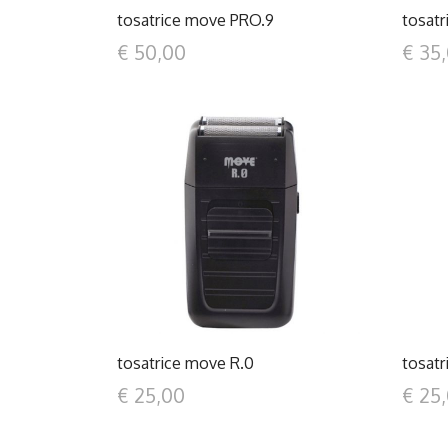
tosatrice move PRO.9
tosatr
€ 50,00
€ 35
DETTAGLI
tosatrice move R.0
tosatr
€ 25,00
€ 25