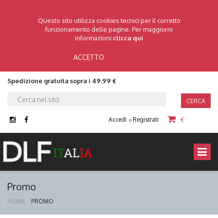
Questo sito utilizza cookies tecnici per il corretto
funzionamento delle pagine. Per maggiorni
informazioni
clicca qui
ACCETTO
Spedizione gratuita sopra i 49.99 €
CERCA
Accedi
Registrati
€
o
Promo
HOME
PROMO