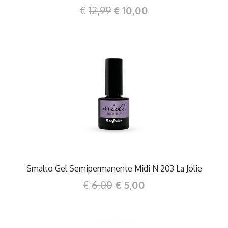
€
12,99
€ 10,00
DETTAGLI
Smalto Gel Semipermanente Midi N 203 La Jolie
€
6,00
€ 5,00