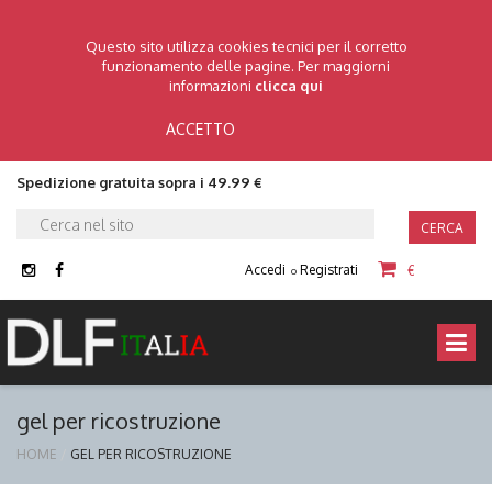
Questo sito utilizza cookies tecnici per il corretto
funzionamento delle pagine. Per maggiorni
informazioni
clicca qui
ACCETTO
Spedizione gratuita sopra i 49.99 €
CERCA
Accedi
Registrati
€
o
gel per ricostruzione
HOME
GEL PER RICOSTRUZIONE