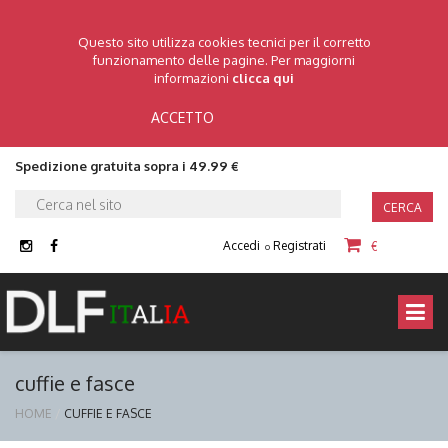
Questo sito utilizza cookies tecnici per il corretto
funzionamento delle pagine. Per maggiorni
informazioni
clicca qui
ACCETTO
Spedizione gratuita sopra i 49.99 €
CERCA
Accedi
Registrati
€
o
cuffie e fasce
HOME
CUFFIE E FASCE