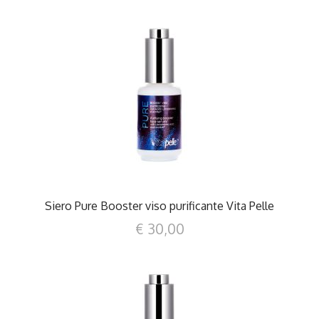
DETTAGLI
Siero Pure Booster viso purificante Vita Pelle
€ 30,00