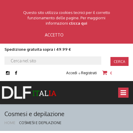
Questo sito utilizza cookies tecnici per il corretto
funzionamento delle pagine. Per maggiorni
informazioni
clicca qui
ACCETTO
Spedizione gratuita sopra i 49.99 €
CERCA
Accedi
Registrati
€
o
Cosmesi e depilazione
HOME
COSMESI E DEPILAZIONE