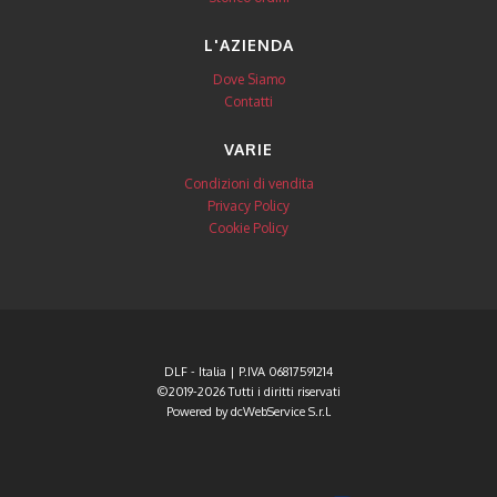
L'AZIENDA
Dove Siamo
Contatti
VARIE
Condizioni di vendita
Privacy Policy
Cookie Policy
DLF - Italia | P.IVA 06817591214
©2019-2026 Tutti i diritti riservati
Powered by
dcWebService S.r.l.