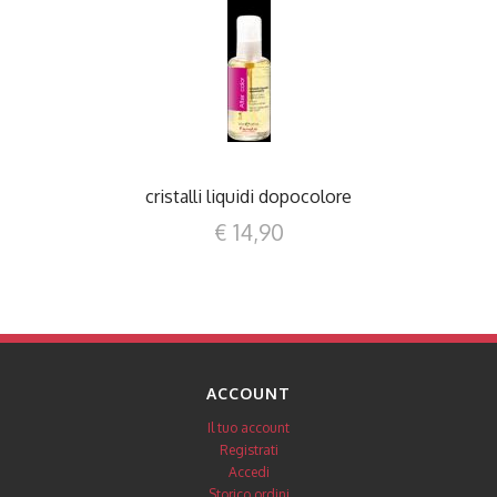
DETTAGLI
cristalli liquidi dopocolore
€ 14,90
ACCOUNT
Il tuo account
Registrati
Accedi
Storico ordini