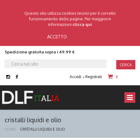
Questo sito utilizza cookies tecnici per il corretto
funzionamento delle pagine. Per maggiorni
informazioni
clicca qui
ACCETTO
Spedizione gratuita sopra i 49.99 €
CERCA
Accedi
Registrati
€
o
cristalli liquidi e olio
HOME
CRISTALLI LIQUIDI E OLIO