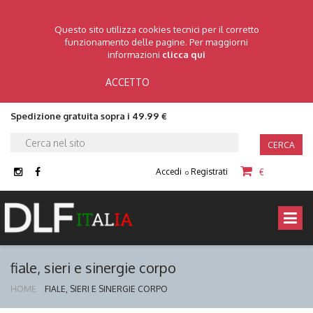
Questo sito utilizza cookies tecnici per il corretto
funzionamento delle pagine. Per maggiorni
informazioni
clicca qui
ACCETTO
Spedizione gratuita sopra i 49.99 €
CERCA
Accedi
Registrati
€
o
fiale, sieri e sinergie corpo
HOME
FIALE, SIERI E SINERGIE CORPO