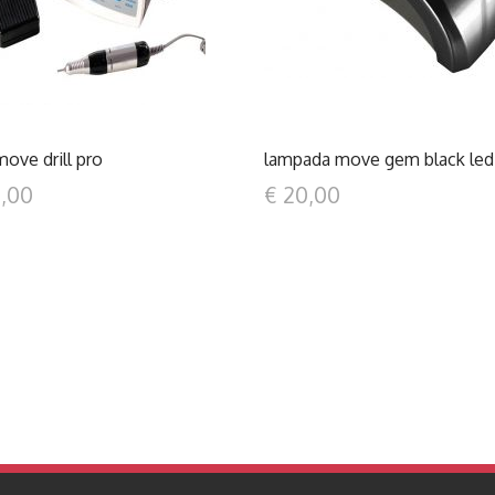
move drill pro
lampada move gem black led
0,00
€ 20,00