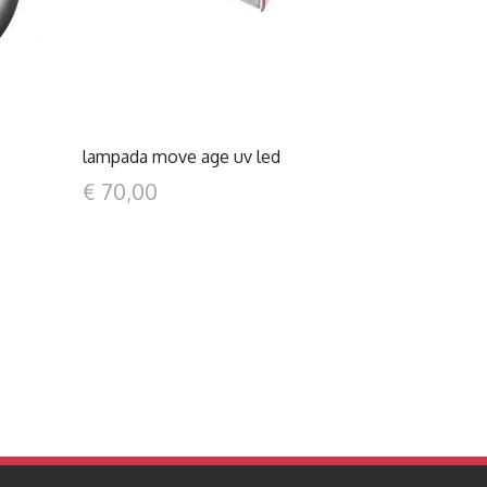
lampada move age uv led
€ 70,00