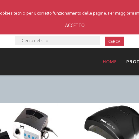
cookies tecnici per il corretto funzionamento delle pagine. Per maggiorni i
ACCETTO
CERCA
HOME
PRO
DETTAGLI
DETTAGLI