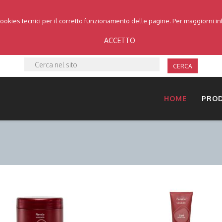
cookies tecnici per il corretto funzionamento delle pagine. Per maggiorni i
ACCETTO
CERCA
HOME
PRO
DETTAGLI
DETTAGLI