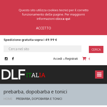
Questo sito utilizza cookies tecnici per il corretto
funzionamento delle pagine. Per maggiorni
informazioni
clicca qui
ACCETTO
Spedizione gratuita sopra i 49.99 €
CERCA
Accedi
Registrati
€
o
prebarba, dopobarba e tonici
HOME
PREBARBA, DOPOBARBA E TONICI