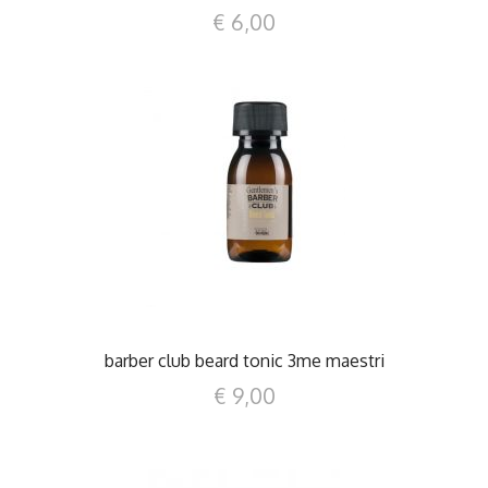
€ 6,00
DETTAGLI
barber club beard tonic 3me maestri
€ 9,00