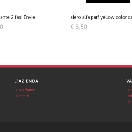
cante 2 fasi Envie
siero alfa parf yellow color c
00
€ 8,50
L'AZIENDA
VA
Dove Siamo
Co
Contatti
Pr
Co