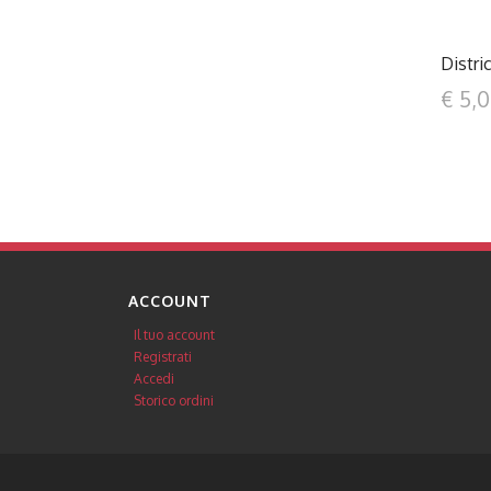
Distri
€ 5,
ACCOUNT
Il tuo account
Registrati
Accedi
Storico ordini