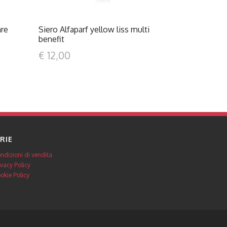
are
Siero Alfaparf yellow liss multi
benefit
€ 12,00
RIE
ndizioni di vendita
ivacy Policy
okie Policy