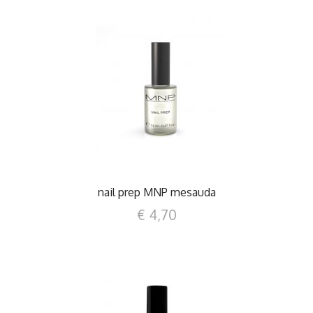
DETTAGLI
nail prep MNP mesauda
€ 4,70