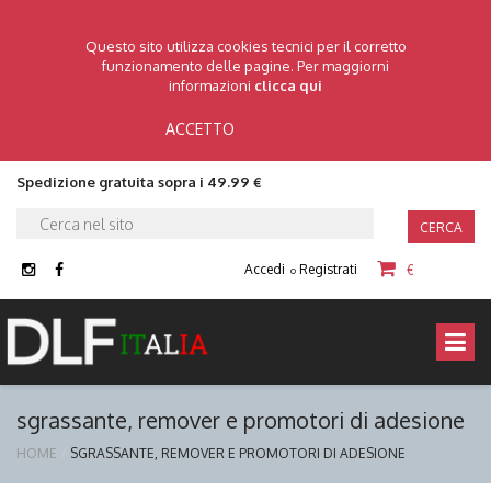
Questo sito utilizza cookies tecnici per il corretto
funzionamento delle pagine. Per maggiorni
informazioni
clicca qui
ACCETTO
Spedizione gratuita sopra i 49.99 €
CERCA
Accedi
Registrati
€
o
sgrassante, remover e promotori di adesione
HOME
SGRASSANTE, REMOVER E PROMOTORI DI ADESIONE