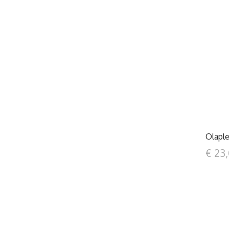
Olapl
€ 23