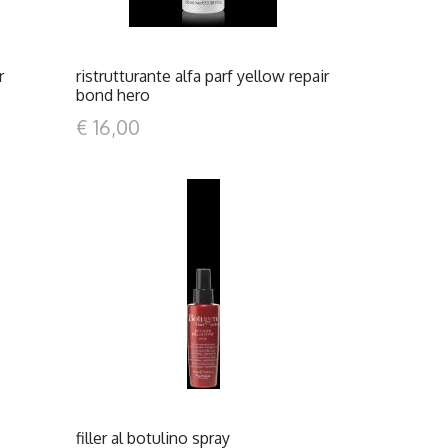
r
ristrutturante alfa parf yellow repair
bond hero
€ 16,00
DETTAGLI
filler al botulino spray