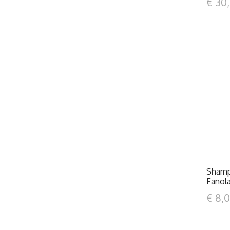
€ 30
Shamp
Fanol
€ 8,