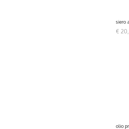
siero 
€ 20
olio p