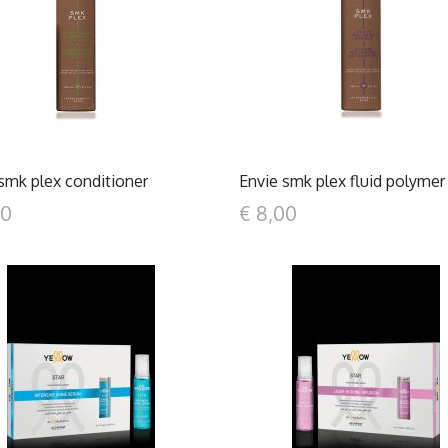
DETTAGLI
DETTAGLI
smk plex conditioner
Envie smk plex fluid polymer
00
€ 8,00
DETTAGLI
DETTAGLI