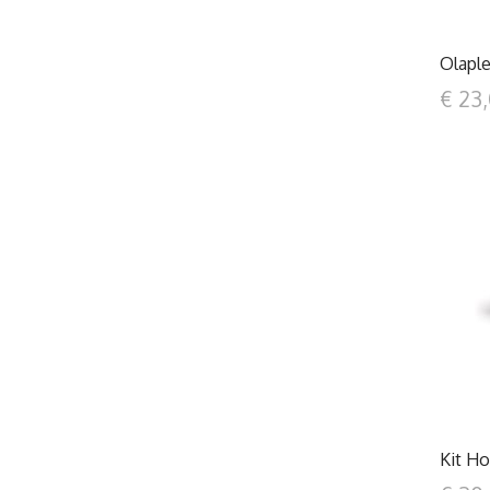
Olaple
€ 23
Kit Ho