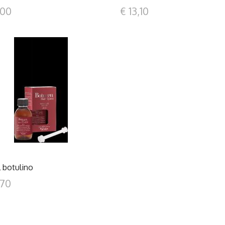
,00
€ 13,10
DETTAGLI
al botulino
,70