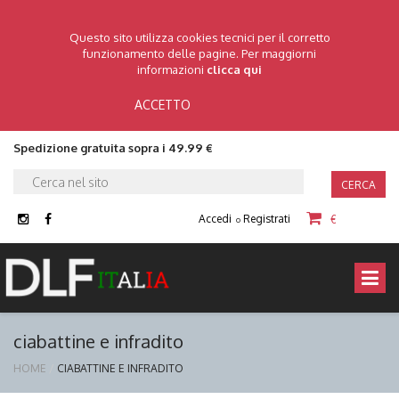
Questo sito utilizza cookies tecnici per il corretto
funzionamento delle pagine. Per maggiorni
informazioni
clicca qui
ACCETTO
Spedizione gratuita sopra i 49.99 €
CERCA
Accedi
Registrati
€
o
ciabattine e infradito
HOME
CIABATTINE E INFRADITO