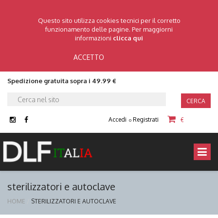
Questo sito utilizza cookies tecnici per il corretto
funzionamento delle pagine. Per maggiorni
informazioni
clicca qui
ACCETTO
Spedizione gratuita sopra i 49.99 €
CERCA
Accedi
Registrati
€
o
sterilizzatori e autoclave
HOME
STERILIZZATORI E AUTOCLAVE