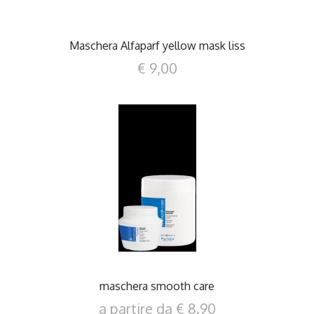
Maschera Alfaparf yellow mask liss
€ 9,00
DETTAGLI
maschera smooth care
a partire da € 8.90