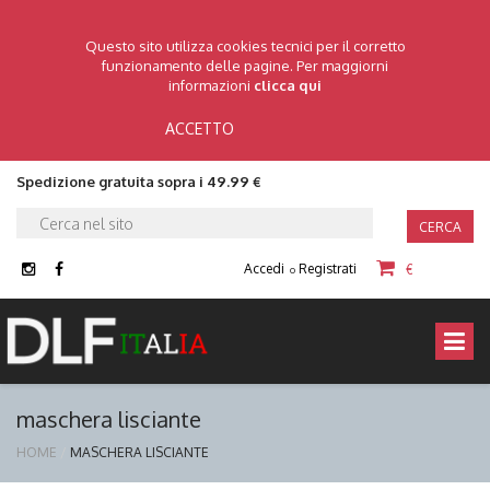
Questo sito utilizza cookies tecnici per il corretto
funzionamento delle pagine. Per maggiorni
informazioni
clicca qui
ACCETTO
Spedizione gratuita sopra i 49.99 €
CERCA
Accedi
Registrati
€
o
maschera lisciante
HOME
MASCHERA LISCIANTE