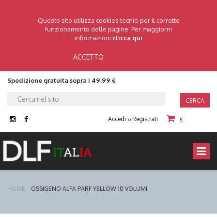
Questo sito utilizza cookies tecnici per il corretto
funzionamento delle pagine. Per maggiorni
informazioni
clicca qui
ACCETTO
Spedizione gratuita sopra i 49.99 €
CERCA
Accedi
Registrati
€
o
HOME
OSSIGENO ALFA PARF YELLOW 10 VOLUMI