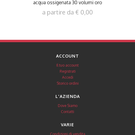
acqua ossigenata 30 volumi oro
a partire da € 0,00
ACCOUNT
Il tuo account
Registrati
Accedi
Storico ordini
L'AZIENDA
Dove Siamo
Contatti
VARIE
Condizioni di vendita