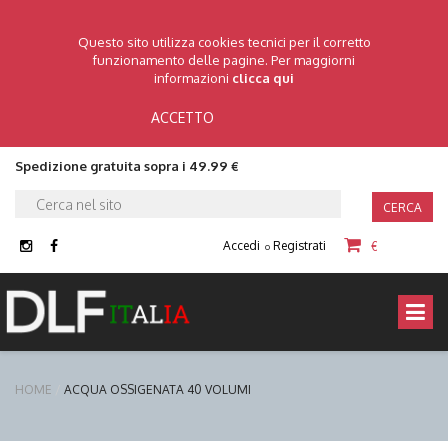
Questo sito utilizza cookies tecnici per il corretto
funzionamento delle pagine. Per maggiorni
informazioni
clicca qui
ACCETTO
Spedizione gratuita sopra i 49.99 €
CERCA
Accedi
Registrati
€
o
HOME
ACQUA OSSIGENATA 40 VOLUMI